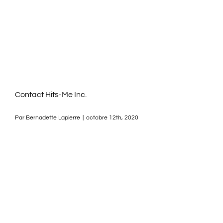
ACTIVITÉS
NOS SERVICES
NOUS JOINDRE
Contact Hits-Me Inc.
Par
Bernadette Lapierre
|
octobre 12th, 2020
ENGLISH