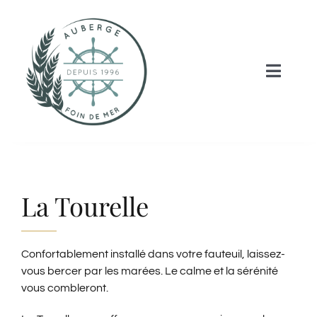
Skip
to
content
Toggle
Naviga
ACCUEIL
CHAMBRES ET TAR
La Tourelle
ACTIVITÉS
Confortablement installé dans votre fauteuil, laissez-
NOS SERVICES
vous bercer par les marées. Le calme et la sérénité
vous combleront.
NOUS JOINDRE