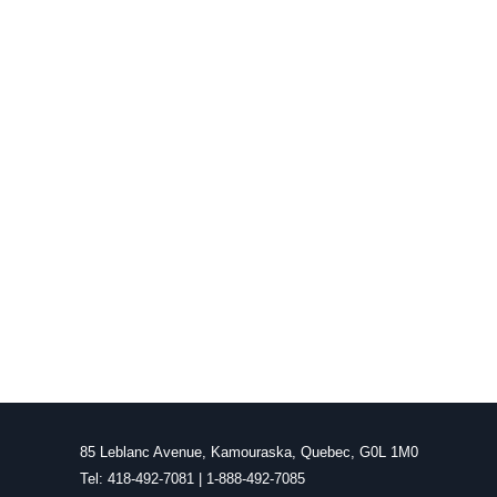
85 Leblanc Avenue, Kamouraska, Quebec, G0L 1M0
Tel: 418-492-7081 | 1-888-492-7085