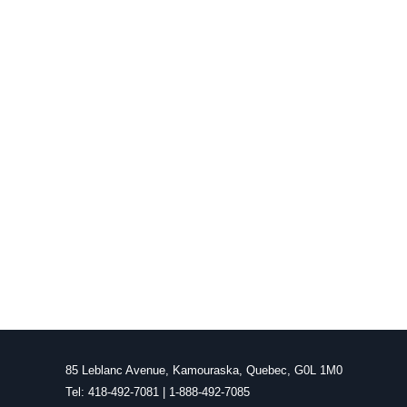
85 Leblanc Avenue, Kamouraska, Quebec, G0L 1M0
Tel: 418-492-7081 | 1-888-492-7085