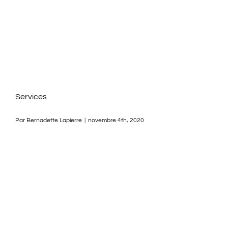
ACTIVITÉS
NOS SERVICES
NOUS JOINDRE
Services
Par
Bernadette Lapierre
|
novembre 4th, 2020
ENGLISH